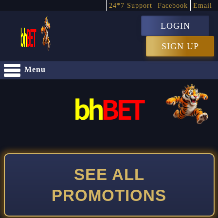
24*7 Support
Facebook
Email
LOGIN
SIGN UP
Menu
SEE ALL
PROMOTIONS