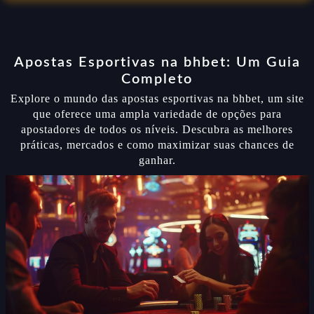
Apostas Esportivas na bhbet: Um Guia
Completo
Explore o mundo das apostas esportivas na bhbet, um site
que oferece uma ampla variedade de opções para
apostadores de todos os níveis. Descubra as melhores
práticas, mercados e como maximizar suas chances de
ganhar.