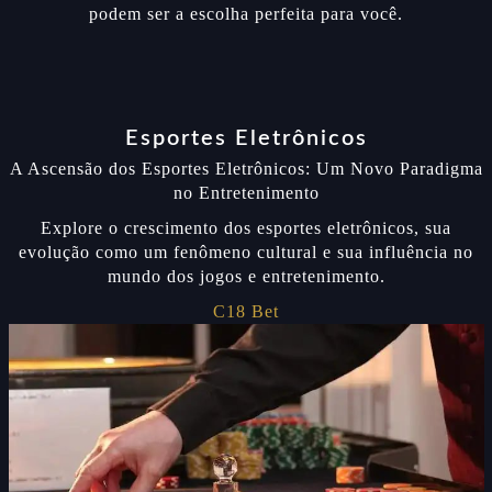
podem ser a escolha perfeita para você.
Esportes Eletrônicos
A Ascensão dos Esportes Eletrônicos: Um Novo Paradigma
no Entretenimento
Explore o crescimento dos esportes eletrônicos, sua
evolução como um fenômeno cultural e sua influência no
mundo dos jogos e entretenimento.
C18 Bet