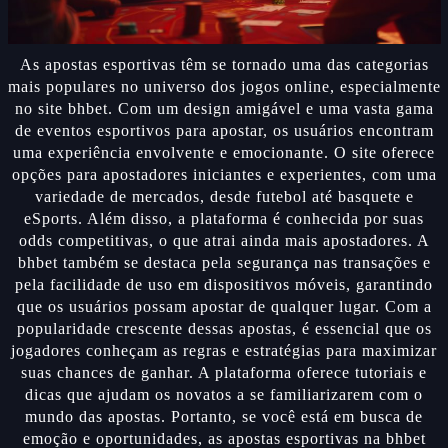
As apostas esportivas têm se tornado uma das categorias
mais populares no universo dos jogos online, especialmente
no site bhbet. Com um design amigável e uma vasta gama
de eventos esportivos para apostar, os usuários encontram
uma experiência envolvente e emocionante. O site oferece
opções para apostadores iniciantes e experientes, com uma
variedade de mercados, desde futebol até basquete e
eSports. Além disso, a plataforma é conhecida por suas
odds competitivas, o que atrai ainda mais apostadores. A
bhbet também se destaca pela segurança nas transações e
pela facilidade de uso em dispositivos móveis, garantindo
que os usuários possam apostar de qualquer lugar. Com a
popularidade crescente dessas apostas, é essencial que os
jogadores conheçam as regras e estratégias para maximizar
suas chances de ganhar. A plataforma oferece tutoriais e
dicas que ajudam os novatos a se familiarizarem com o
mundo das apostas. Portanto, se você está em busca de
emoção e oportunidades, as apostas esportivas na bhbet