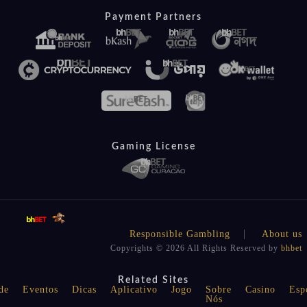
Payment Partners
Gaming License
Responsible Gambling
About us
Copyrights © 2026 All Rights Reserved by
bhbet
Related Sites
de
Eventos
Dicas
Aplicativo
Jogo
Sobre
Casino
Esp
Nós