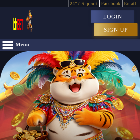
24*7 Support
Facebook
Email
LOGIN
SIGN UP
Menu