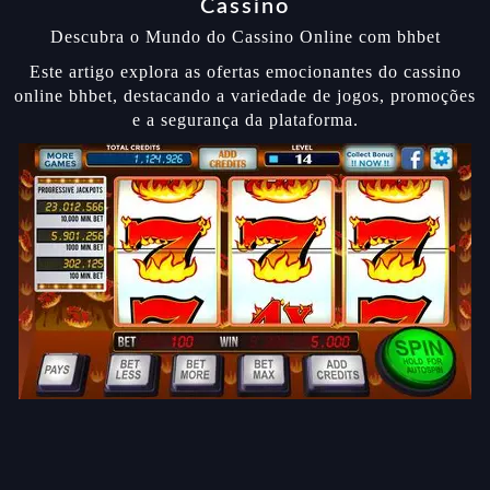
Cassino
Descubra o Mundo do Cassino Online com bhbet
Este artigo explora as ofertas emocionantes do cassino
online bhbet, destacando a variedade de jogos, promoções
e a segurança da plataforma.