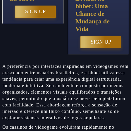
bhbet: Uma
SIGN UP
Chance de
Mudança de
Vida
SIGN UP
A preferência por interfaces inspiradas em videogames vem
crescendo entre usuários brasileiros, e a bhbet utiliza essa
tendência para criar uma experiência digital estruturada,
moderna e intuitiva. Seu ambiente é composto por menus
organizados, elementos visuais equilibrados e transições
suaves, permitindo que o usuário se mova pela plataforma
com facilidade. Essa abordagem reforça a sensação de
imersão e oferece um fluxo contínuo, semelhante ao de
explorar sistemas interativos de jogos populares.
Os cassinos de videogame evoluíram rapidamente no