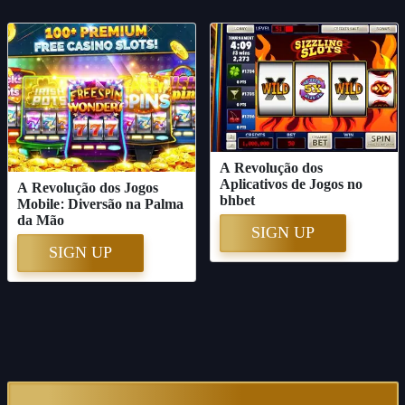
A Revolução dos
Aplicativos de Jogos no
A Revolução dos Jogos
bhbet
Mobile: Diversão na Palma
da Mão
SIGN UP
SIGN UP