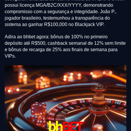
possui licença MGA/B2C/XXX/YYYY, demonstrando
compromisso com a segurança e integridade. João P.,
jogador brasileiro, testemunhou a transparência do
sistema ao ganhar R$100,000 no Blackjack VIP.
Adira ao bhbet agora: bônus de 100% no primeiro
depósito até R$500, cashback semanal de 12% sem limite
e bônus de recarga de 25% aos finais de semana para
VIPs.