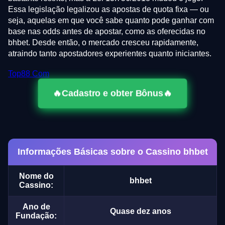
Essa legislação legalizou as apostas de quota fixa — ou
seja, aquelas em que você sabe quanto pode ganhar com
base nas odds antes de apostar, como as oferecidas no
bhbet. Desde então, o mercado cresceu rapidamente,
atraindo tanto apostadores experientes quanto iniciantes.
Top88 Com
🔥Cadastro e obter Bônus🔥
Informações Básicas sobre o Cassino bhbet
Nome do
bhbet
Cassino:
Ano de
Quase dez anos
Fundação: