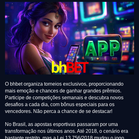
O bhbet organiza torneios exclusivos, proporcionando
mais emoção e chances de ganhar grandes prêmios.
Participe de competições semanais e descubra novos
desafios a cada dia, com bônus especiais para os
vencedores. Não perca a chance de se destacar!
No Brasil, as apostas esportivas passaram por uma
transformação nos últimos anos. Até 2018, o cenário era
bastante restrito, mas a Lei 13.756/2018 mudou o jogo.