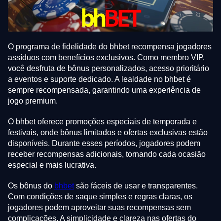
O programa de fidelidade do bhbet recompensa jogadores
assíduos com benefícios exclusivos. Como membro VIP,
você desfruta de bônus personalizados, acesso prioritário
a eventos e suporte dedicado. A lealdade no bhbet é
sempre recompensada, garantindo uma experiência de
jogo premium.
O bhbet oferece promoções especiais de temporada e
festivais, onde bônus limitados e ofertas exclusivas estão
disponíveis. Durante esses períodos, jogadores podem
receber recompensas adicionais, tornando cada ocasião
especial e mais lucrativa.
Os bônus do
bhbet
são fáceis de usar e transparentes.
Com condições de saque simples e regras claras, os
jogadores podem aproveitar suas recompensas sem
complicações. A simplicidade e clareza nas ofertas do