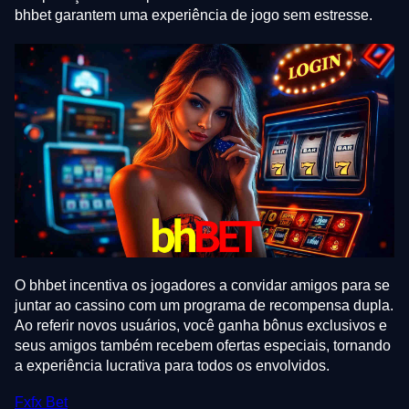
bhbet garantem uma experiência de jogo sem estresse.
O bhbet incentiva os jogadores a convidar amigos para se
juntar ao cassino com um programa de recompensa dupla.
Ao referir novos usuários, você ganha bônus exclusivos e
seus amigos também recebem ofertas especiais, tornando
a experiência lucrativa para todos os envolvidos.
Fxfx Bet