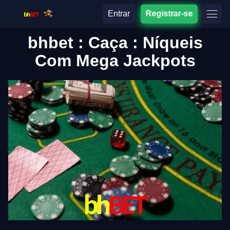
Entrar
Registrar-se
bhbet : Caça : Níqueis
Com Mega Jackpots