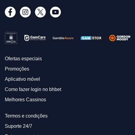
Ofertas especiais
Promoções
Aplicativo móvel
Como fazer login no bhbet
Melhores Cassinos
Termos e condições
Suporte 24/7