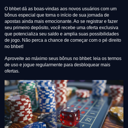
O bhbet dá as boas-vindas aos novos usuários com um
bônus especial que torna o início de sua jornada de
apostas ainda mais emocionante. Ao se registrar e fazer
seu primeiro depósito, você recebe uma oferta exclusiva
que potencializa seu saldo e amplia suas possibilidades
de jogo. Não perca a chance de começar com o pé direito
no bhbet!
Aproveite ao máximo seus bônus no bhbet: leia os termos
de uso e jogue regularmente para desbloquear mais
ofertas.