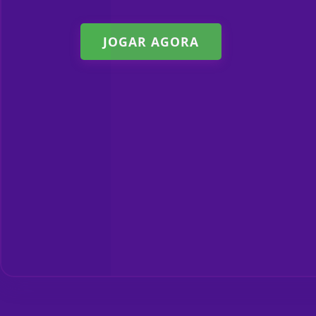
JOGAR AGORA