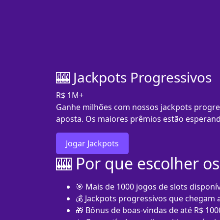
🎰 Jackpots Progressivos
R$ 1M+
Ganhe milhões com nossos jackpots progre
aposta. Os maiores prêmios estão esperand
Jogar Jackpots
🎰 Por que escolher os
🎯 Mais de 1000 jogos de slots disponí
💰 Jackpots progressivos que chegam 
🎁 Bônus de boas-vindas de até R$ 100