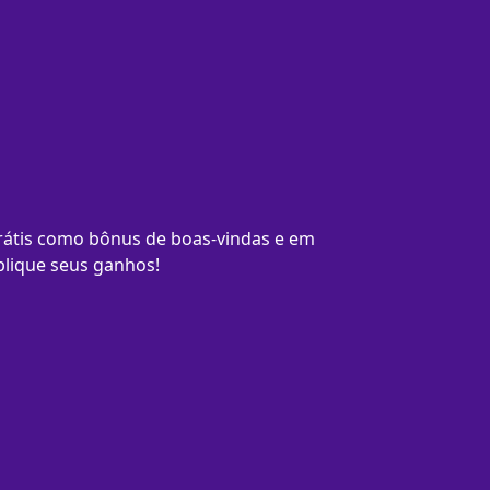
rátis como bônus de boas-vindas e em
plique seus ganhos!