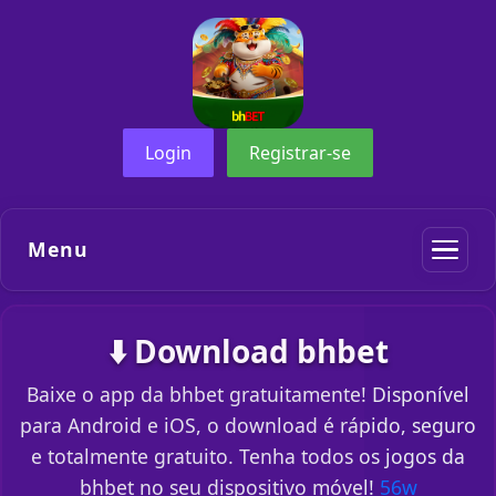
Login
Registrar-se
Menu
⬇️ Download bhbet
Baixe o app da bhbet gratuitamente! Disponível
para Android e iOS, o download é rápido, seguro
e totalmente gratuito. Tenha todos os jogos da
bhbet no seu dispositivo móvel!
56w