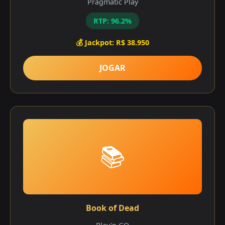
Pragmatic Play
RTP: 96.2%
💰 Jackpot: R$ 38.950
JOGAR
📚
Book of Dead