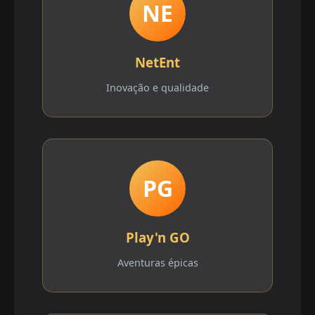
NE
NetEnt
Inovação e qualidade
PG
Play'n GO
Aventuras épicas