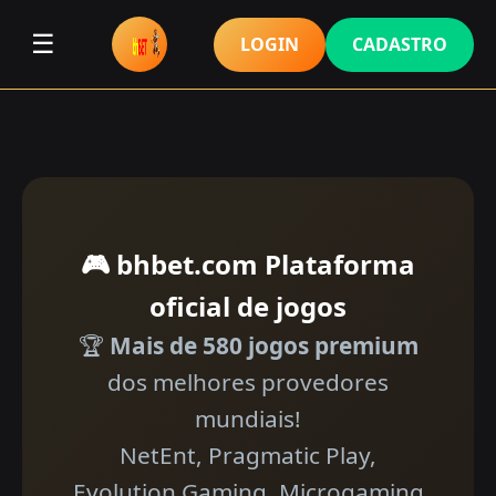
☰
LOGIN
CADASTRO
🎮 bhbet.com Plataforma
oficial de jogos
🏆
Mais de 580 jogos premium
dos melhores provedores
mundiais!
NetEnt, Pragmatic Play,
Evolution Gaming, Microgaming