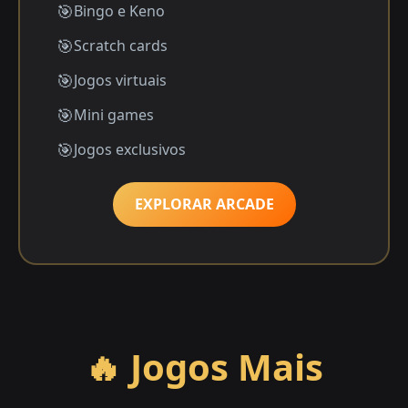
Bingo e Keno
Scratch cards
Jogos virtuais
Mini games
Jogos exclusivos
EXPLORAR ARCADE
🔥 Jogos Mais