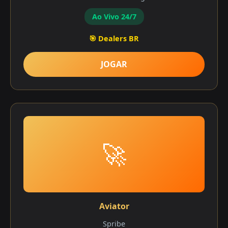
Ao Vivo 24/7
🎯 Dealers BR
JOGAR
🚀
Aviator
Spribe