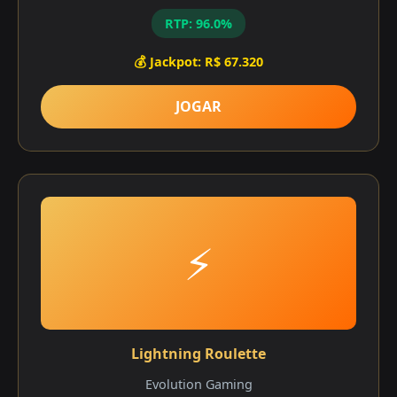
RTP: 96.0%
💰 Jackpot: R$ 67.320
JOGAR
⚡
Lightning Roulette
Evolution Gaming