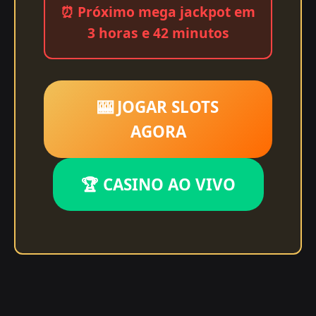
⏰ Próximo mega jackpot em
3 horas e 42 minutos
🎰 JOGAR SLOTS
AGORA
🏆 CASINO AO VIVO