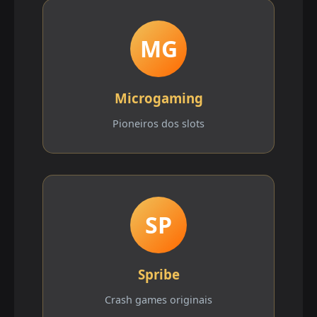
MG
Microgaming
Pioneiros dos slots
SP
Spribe
Crash games originais