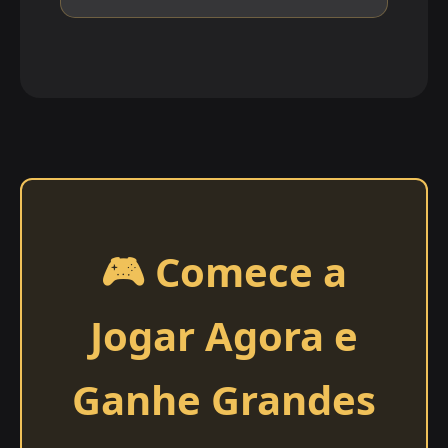
🎮 Comece a
Jogar Agora e
Ganhe Grandes