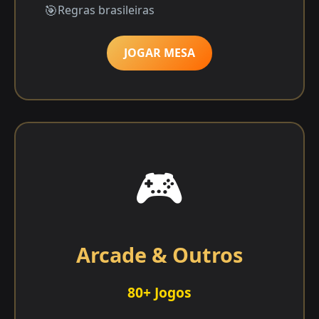
Regras brasileiras
JOGAR MESA
🎮
Arcade & Outros
80+ Jogos