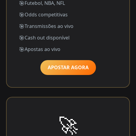
Futebol, NBA, NFL
Odds competitivas
Transmissões ao vivo
Cash out disponível
Apostas ao vivo
APOSTAR AGORA
🚀