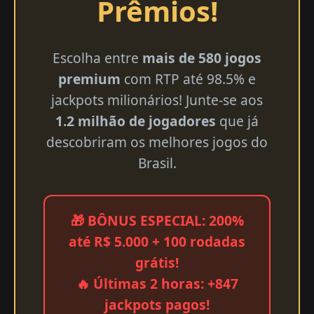
Prêmios!
Escolha entre
mais de 580 jogos
premium
com RTP até 98.5% e
jackpots milionários! Junte-se aos
1.2 milhão de jogadores
que já
descobriram os melhores jogos do
Brasil.
🎁 BÔNUS ESPECIAL: 200%
até R$ 5.000 + 100 rodadas
grátis!
🔥 Últimas 2 horas: +847
jackpots pagos!