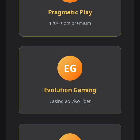
Pragmatic Play
120+ slots premium
EG
Evolution Gaming
Casino ao vivo líder