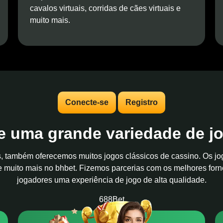
cavalos virtuais, corridas de cães virtuais e
muito mais.
Conecte-se
Registro
e uma grande variedade de j
s, também oferecemos muitos jogos clássicos de cassino. Os jo
e muito mais no bhbet. Fizemos parcerias com os melhores for
jogadores uma experiência de jogo de alta qualidade.
688Bet