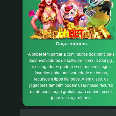
Caça-níqueis
A bhbet tem parceria com muitos dos principais
desenvolvedores de software, como a Slot pg ,
e os jogadores podem escolher seus jogos
favoritos entre uma variedade de temas,
recursos e tipos de jogos. Além disso, os
jogadores também podem usar nosso recurso
de demonstração gratuita para conferir esses
jogos de caça-níqueis