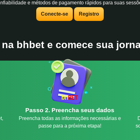
nfiabilidade e métodos de pagamento rápidos para suas sessõe
Conecte-se
Registro
 na bhbet e comece sua jorn
Passo 2. Preencha seus dados
t,
Preencha todas as informações necessárias e
D
passe para a próxima etapa!
s