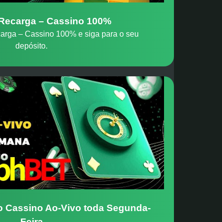
Recarga – Cassino 100%
arga – Cassino 100% e siga para o seu
depósito.
 Cassino Ao-Vivo toda Segunda-
Feira