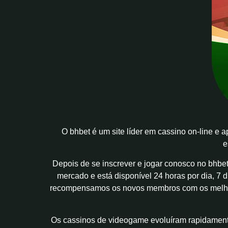
O bhbet é um site líder em cassino on-line e
e
Depois de se inscrever e jogar conosco no bhbe
mercado e está disponível 24 horas por dia, 7
recompensamos os novos membros com os melhores
Os cassinos de videogame evoluíram rapidamente 