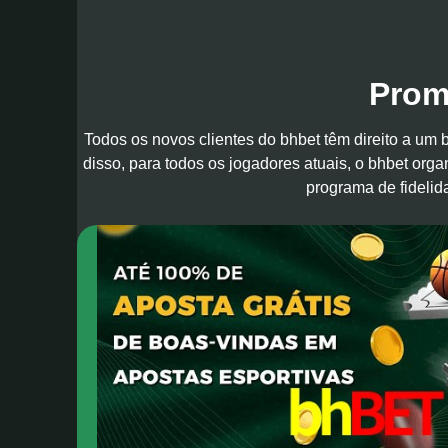
Prom
Todos os novos clientes do bhbet têm direito a um
disso, para todos os jogadores atuais, o bhbet o
programa de fidelid