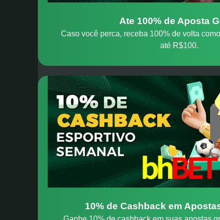
Ate 100% de Aposta Gr
Caso você perca, receba 100% de volta como
até R$100.
10% de Cashback em Apostas
Ganhe 10% de cashback em suas apostas grá