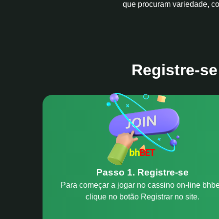
que procuram variedade, co
Registre-se
Passo 1. Registre-se
Para começar a jogar no cassino on-line bhbe
clique no botão Registrar no site.